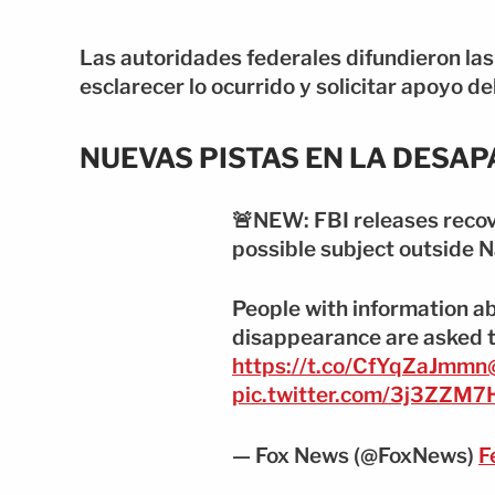
Las autoridades federales difundieron la
esclarecer lo ocurrido y solicitar apoyo de
NUEVAS PISTAS EN LA DESAP
🚨NEW: FBI releases recov
possible subject outside 
People with information a
disappearance are asked t
https://t.co/CfYqZaJmmn
pic.twitter.com/3j3ZZM7
— Fox News (@FoxNews)
F