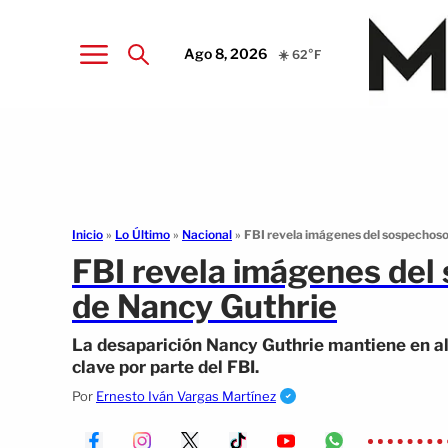
Ago 8, 2026
☀️ 62°F
Inicio
»
Lo Último
»
Nacional
»
FBI revela imágenes del sospechoso
FBI revela imágenes del
de Nancy Guthrie
La desaparición Nancy Guthrie mantiene en ale
clave por parte del FBI.
Por
Ernesto Iván Vargas Martínez