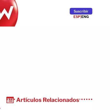
Suscribír
ESP
|
ENG
Artículos Relacionados