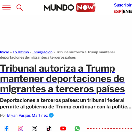
Suscribir
ESP
|
ENG
Inicio
»
Lo Último
»
Inmigración
»
Tribunal autoriza a Trump mantener
deportaciones de migrantes a terceros países
Tribunal autoriza a Trump
mantener deportaciones de
migrantes a terceros países
Deportaciones a terceros países: un tribunal federal
permite al gobierno de Trump continuar con la política
mientras sigue el litigio
Por
Bryan Vargas Martinez