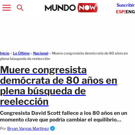
Suscribir
ESP
|
ENG
Inicio
»
Lo Último
»
Nacional
»
Muere congresista demócrata de 80 años en
plena búsqueda de reelección
Muere congresista
demócrata de 80 años en
plena búsqueda de
reelección
Congresista David Scott fallece a los 80 años en un
momento clave que podría cambiar el equilibrio
político en EE.UU.
Por
Bryan Vargas Martinez