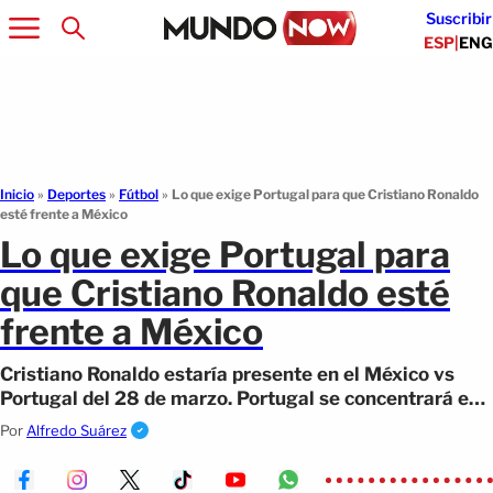
Suscribir
ESP
|
ENG
Inicio
»
Deportes
»
Fútbol
»
Lo que exige Portugal para que Cristiano Ronaldo
esté frente a México
Lo que exige Portugal para
que Cristiano Ronaldo esté
frente a México
Cristiano Ronaldo estaría presente en el México vs
Portugal del 28 de marzo. Portugal se concentrará en
Cancún y jugará en la reinauguración del Estadio
Por
Alfredo Suárez
Azteca.