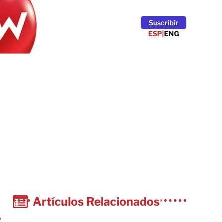
Suscribír
ESP
|
ENG
Artículos Relacionados