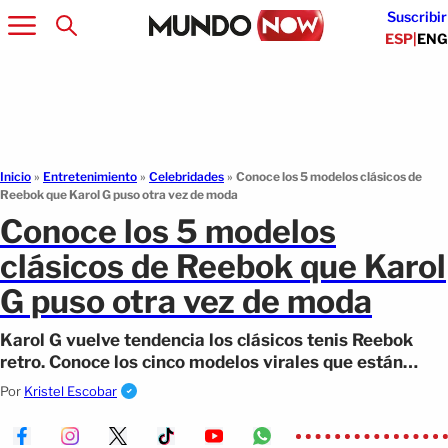
Suscribir
ESP
|
ENG
Inicio
»
Entretenimiento
»
Celebridades
»
Conoce los 5 modelos clásicos de
Reebok que Karol G puso otra vez de moda
Conoce los 5 modelos
clásicos de Reebok que Karol
G puso otra vez de moda
Karol G vuelve tendencia los clásicos tenis Reebok
retro. Conoce los cinco modelos virales que están
conquistando la moda urbana.
Por
Kristel Escobar