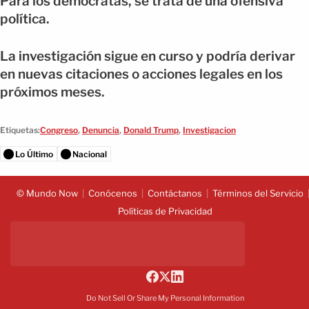
Para los demócratas, se trata de una ofensiva
política.
La investigación sigue en curso y podría derivar
en nuevas citaciones o acciones legales en los
próximos meses.
Etiquetas:
Congreso
,
Denuncia
,
Donald Trump
,
Investigacion
Lo Último
Nacional
© Mundo Now
Conócenos
Contáctanos
Términos del Servicio
Políticas de Privacidad
Do Not Sell Or Share My Personal Information