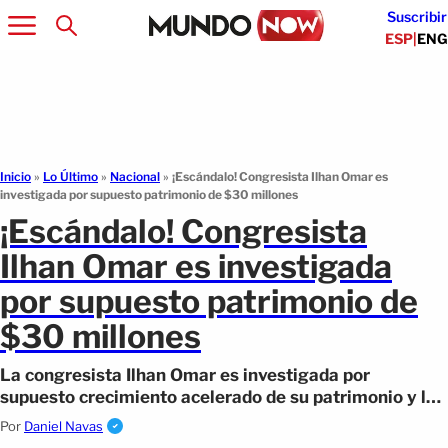
Suscribir
ESP
|
ENG
Inicio
»
Lo Último
»
Nacional
»
¡Escándalo! Congresista Ilhan Omar es
investigada por supuesto patrimonio de $30 millones
¡Escándalo! Congresista
Ilhan Omar es investigada
por supuesto patrimonio de
$30 millones
La congresista Ilhan Omar es investigada por
supuesto crecimiento acelerado de su patrimonio y los
negocios vinculados al entorno familiar.
Por
Daniel Navas