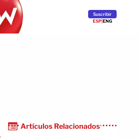
Suscribír
ESP
|
ENG
Artículos Relacionados