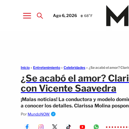
Ago 6, 2026
☀️ 68°F
Inicio
»
Entretenimiento
»
Celebridades
»
¿Se acabó el amor? Clar
¿Se acabó el amor? Clar
con Vicente Saavedra
¡Malas noticias! La conductora y modelo domi
a conocer los detalles. Clarissa Molina pospo
Por
MundoNOW