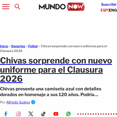
Suscribir
ESP
|
ENG
Inicio
»
Deportes
»
Fútbol
»
Chivas sorprende con nuevo uniforme para el
Clausura 2026
Chivas sorprende con nuevo
uniforme para el Clausura
2026
Chivas presenta una camiseta azul con detalles
dorados en homenaje a sus 120 años. Podría
estrenarse en la jornada 4 ante Atlético San Luis.
Por
Alfredo Suárez