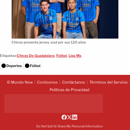
Chivas presenta jersey azul por sus 120 años
Etiquetas:
Chivas De Guadalajara
,
Fútbol
,
Liga Mx
Deportes
Fútbol
© Mundo Now
Conócenos
Contáctanos
Términos del Servicio
Políticas de Privacidad
Do Not Sell Or Share My Personal Information