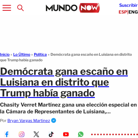
Suscribir
ESP
|
ENG
Inicio
»
Lo Último
»
Política
»
Demócrata gana escaño en Luisiana en distrito
que Trump había ganado
Demócrata gana escaño en
Luisiana en distrito que
Trump había ganado
Chasity Verret Martínez gana una elección especial en
la Cámara de Representantes de Luisiana,
imponiéndose en un distrito que Donald Trump
Por
Bryan Vargas Martinez