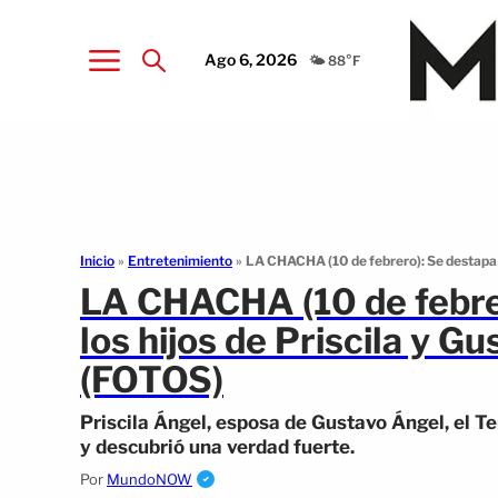
Ago 6, 2026
🌤️ 88°F
Inicio
»
Entretenimiento
»
LA CHACHA (10 de febrero): Se destapa ‘l
LA CHACHA (10 de febrer
los hijos de Priscila y G
(FOTOS)
Priscila Ángel, esposa de Gustavo Ángel, el 
y descubrió una verdad fuerte.
Por
MundoNOW