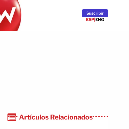
Suscribír
ESP
|
ENG
Artículos Relacionados