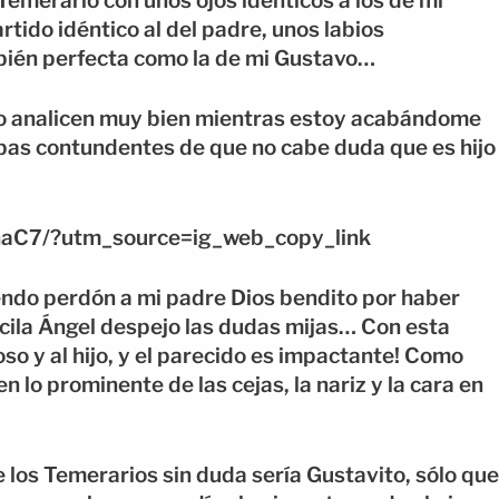
Temerario con unos ojos idénticos a los de mi
partido idéntico al del padre, unos labios
bién perfecta como la de mi Gustavo…
 lo analicen muy bien mientras estoy acabándome
ebas contundentes de que no cabe duda que es hijo
aC7/?utm_source=ig_web_copy_link
ndo perdón a mi padre Dios bendito por haber
scila Ángel despejo las dudas mijas… Con esta
so y al hijo, y el parecido es impactante! Como
n lo prominente de las cejas, la nariz y la cara en
 los Temerarios sin duda sería Gustavito, sólo que