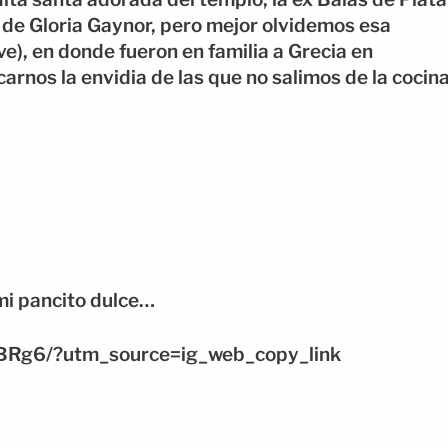
 de Gloria Gaynor, pero mejor olvidemos esa
ve), en donde fueron en familia a Grecia en
arnos la envidia de las que no salimos de la cocin
mi pancito dulce…
BRg6/?utm_source=ig_web_copy_link