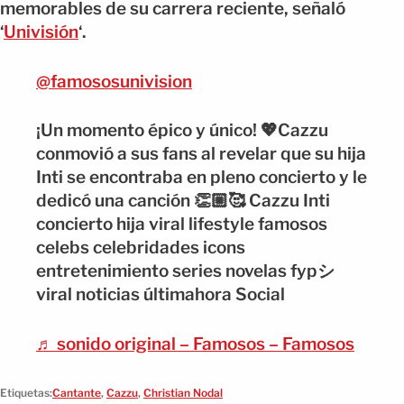
memorables de su carrera reciente, señaló
‘
Univisión
‘.
@famososunivision
¡Un momento épico y único! 💖Cazzu
conmovió a sus fans al revelar que su hija
Inti se encontraba en pleno concierto y le
dedicó una canción 👏🏼🥰 Cazzu Inti
concierto hija viral lifestyle famosos
celebs celebridades icons
entretenimiento series novelas fypシ゚
viral noticias últimahora Social
♬ sonido original – Famosos – Famosos
Etiquetas:
Cantante
,
Cazzu
,
Christian Nodal