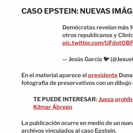
CASO EPSTEIN: NUEVAS IMÁ
Demócratas revelan más fo
otros republicanos y Clint
pic.twitter.com/UFdotOB
— Jesús García 🐦 (@Jesu
En el material aparece el
presidente
Donal
fotografía de preservativos con un dibujo d
TE PUEDE INTERESAR
:
Jueza prohíb
Kilmar Ábrego
La publicación ocurre en medio de un nue
archivos vinculados al caso Epstein.