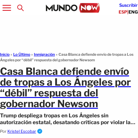
Suscribir
ESP
|
ENG
Inicio
»
Lo Último
»
Inmigración
»
Casa Blanca defiende envío de tropas a Los
Ángeles por “débil” respuesta del gobernador Newsom
Casa Blanca defiende envío
de tropas a Los Ángeles por
“débil” respuesta del
gobernador Newsom
Trump despliega tropas en Los Ángeles sin
autorización estatal, desatando críticas por violar la
soberanía de California.
Por
Kristel Escobar