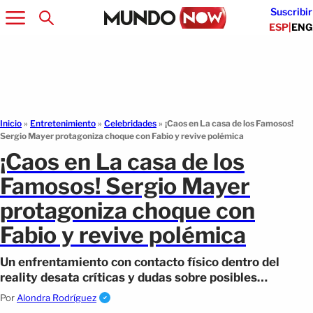
Suscribir
ESP
|
ENG
Inicio
»
Entretenimiento
»
Celebridades
»
¡Caos en La casa de los Famosos!
Sergio Mayer protagoniza choque con Fabio y revive polémica
¡Caos en La casa de los
Famosos! Sergio Mayer
protagoniza choque con
Fabio y revive polémica
Un enfrentamiento con contacto físico dentro del
reality desata críticas y dudas sobre posibles
sanciones hacia los participantes.
Por
Alondra Rodríguez