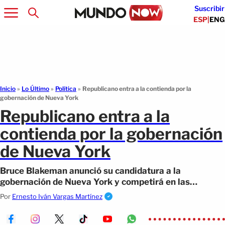
Suscribir
ESP
|
ENG
Inicio
»
Lo Último
»
Política
»
Republicano entra a la contienda por la
gobernación de Nueva York
Republicano entra a la
contienda por la gobernación
de Nueva York
Bruce Blakeman anunció su candidatura a la
gobernación de Nueva York y competirá en las
primarias republicanas contra Elise Stefanik.
Por
Ernesto Iván Vargas Martínez