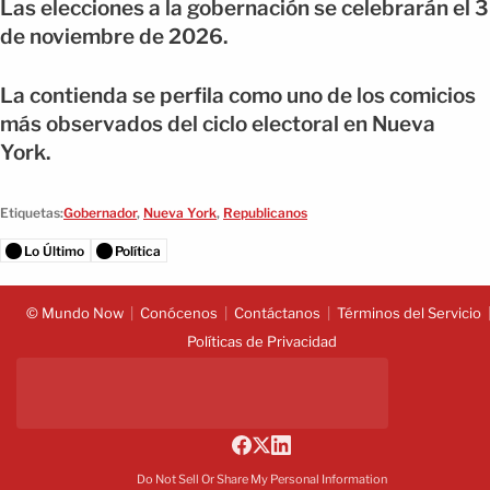
Las elecciones a la gobernación se celebrarán el 3
de noviembre de 2026.
La contienda se perfila como uno de los comicios
más observados del ciclo electoral en Nueva
York.
Etiquetas:
Gobernador
,
Nueva York
,
Republicanos
Lo Último
Política
© Mundo Now
Conócenos
Contáctanos
Términos del Servicio
Políticas de Privacidad
Do Not Sell Or Share My Personal Information