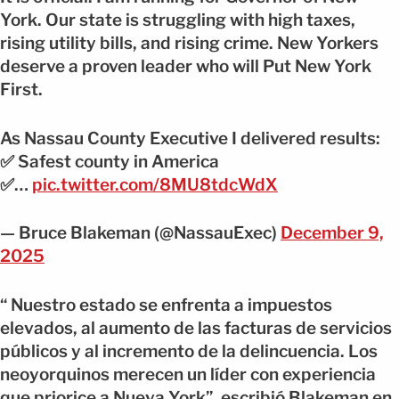
York. Our state is struggling with high taxes,
rising utility bills, and rising crime. New Yorkers
deserve a proven leader who will Put New York
First.
As Nassau County Executive I delivered results:
✅ Safest county in America
✅…
pic.twitter.com/8MU8tdcWdX
— Bruce Blakeman (@NassauExec)
December 9,
2025
“ Nuestro estado se enfrenta a impuestos
elevados, al aumento de las facturas de servicios
públicos y al incremento de la delincuencia. Los
neoyorquinos merecen un líder con experiencia
que priorice a Nueva York”, escribió Blakeman en