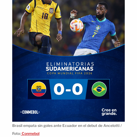
Brasil empata sin goles ante Ecuador en el debut de Ancelotti /
Foto:
Conmebol