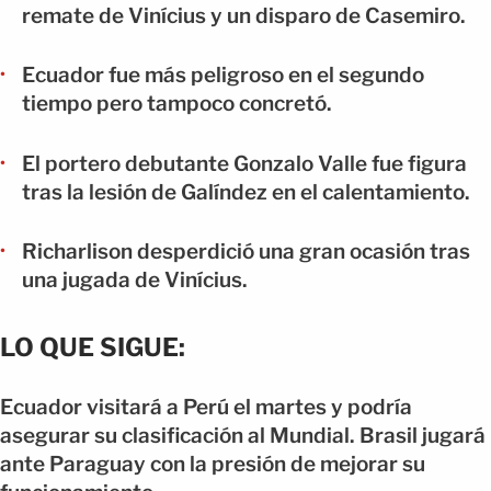
remate de Vinícius y un disparo de Casemiro.
Ecuador fue más peligroso en el segundo
tiempo pero tampoco concretó.
El portero debutante Gonzalo Valle fue figura
tras la lesión de Galíndez en el calentamiento.
Richarlison desperdició una gran ocasión tras
una jugada de Vinícius.
LO QUE SIGUE:
Ecuador visitará a Perú el martes y podría
asegurar su clasificación al Mundial. Brasil jugará
ante Paraguay con la presión de mejorar su