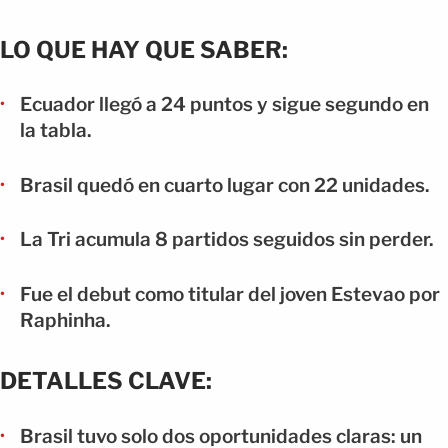
LO QUE HAY QUE SABER:
Ecuador llegó a 24 puntos y sigue segundo en
la tabla.
Brasil quedó en cuarto lugar con 22 unidades.
La Tri acumula 8 partidos seguidos sin perder.
Fue el debut como titular del joven Estevao por
Raphinha.
DETALLES CLAVE:
Brasil tuvo solo dos oportunidades claras: un