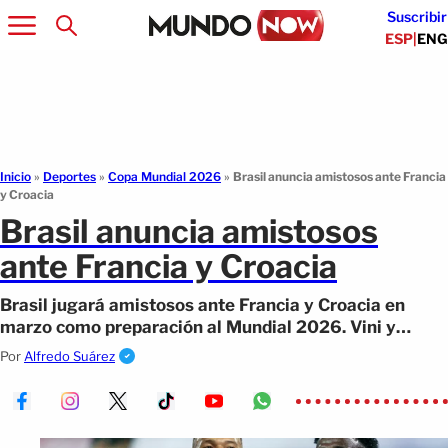
Suscribir
ESP
|
ENG
Inicio
»
Deportes
»
Copa Mundial 2026
»
Brasil anuncia amistosos ante Francia
y Croacia
Brasil anuncia amistosos
ante Francia y Croacia
Brasil jugará amistosos ante Francia y Croacia en
marzo como preparación al Mundial 2026. Vini y
Mbappé se verán las caras
Por
Alfredo Suárez