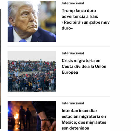
Internacional
Trump lanza dura
advertencia a Irán:
«Recibirán un golpe muy
duro»
Internacional
Crisis migratoria en
Ceuta divide a la Unión
Europea
Internacional
Intentan incendiar
estación migratoria en
México; dos migrantes
son detenidos