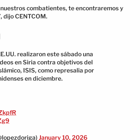
 a nuestros combatientes, te encontraremos y
”, dijo CENTCOM.
N
E.UU. realizaron este sábado una
os en Siria contra objetivos del
lámico, ISIS, como represalia por
nidenses en diciembre.
LZkpfR
Zg9
@lopezdoriga)
January 10, 2026