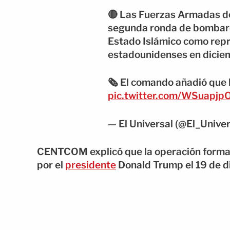
🔴 Las Fuerzas Armadas de
segunda ronda de bombarde
Estado Islámico como repre
estadounidenses en dicie
🗞️ El comando añadió que
pic.twitter.com/WSuapj
— El Universal (@El_Unive
CENTCOM explicó que la operación forma 
por el
presidente
Donald Trump el 19 de d