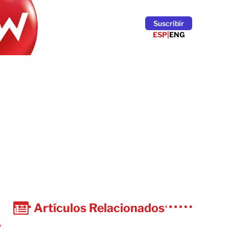
Suscribír
ESP
|
ENG
Artículos Relacionados