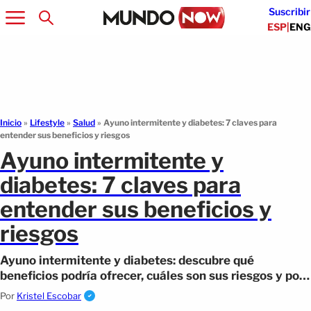
Suscribir
ESP
|
ENG
Inicio
»
Lifestyle
»
Salud
»
Ayuno intermitente y diabetes: 7 claves para
entender sus beneficios y riesgos
Ayuno intermitente y
diabetes: 7 claves para
entender sus beneficios y
riesgos
Ayuno intermitente y diabetes: descubre qué
beneficios podría ofrecer, cuáles son sus riesgos y por
qué cada vez más personas lo consideran.
Por
Kristel Escobar