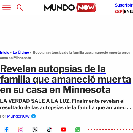
Suscribir
ESP
|
ENG
Inicio
»
Lo Último
»
Revelan autopsias de la familia que amaneció muerta en su
casa en Minnesota
Revelan autopsias de la
familia que amaneció muerta
en su casa en Minnesota
LA VERDAD SALE A LA LUZ. Finalmente revelan el
resultado de las autopsias de la familia que amaneció
muerta dentro su casa en Minnesota.
Por
MundoNOW