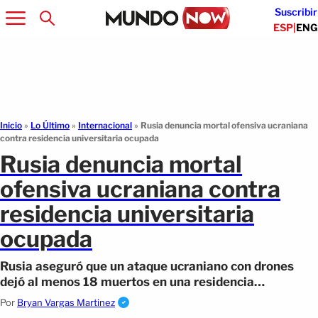
Suscribir
ESP
|
ENG
Inicio
»
Lo Último
»
Internacional
»
Rusia denuncia mortal ofensiva ucraniana
contra residencia universitaria ocupada
Rusia denuncia mortal
ofensiva ucraniana contra
residencia universitaria
ocupada
Rusia aseguró que un ataque ucraniano con drones
dejó al menos 18 muertos en una residencia
estudiantil de Starobilsk y prometió represalias.
Por
Bryan Vargas Martinez