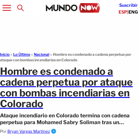
Suscribir
ESP
|
ENG
Inicio
»
Lo Último
»
Nacional
»
Hombre es condenado a cadena perpetua por
ataque con bombas incendiarias en Colorado
Hombre es condenado a
cadena perpetua por ataque
con bombas incendiarias en
Colorado
Ataque incendiario en Colorado termina con cadena
perpetua para Mohamed Sabry Soliman tras un
atentado que dejó una mujer muerta
Por
Bryan Vargas Martinez