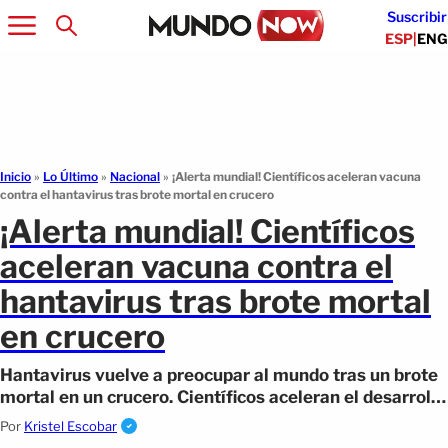
Suscribir
ESP
|
ENG
Inicio
»
Lo Último
»
Nacional
»
¡Alerta mundial! Científicos aceleran vacuna
contra el hantavirus tras brote mortal en crucero
¡Alerta mundial! Científicos
aceleran vacuna contra el
hantavirus tras brote mortal
en crucero
Hantavirus vuelve a preocupar al mundo tras un brote
mortal en un crucero. Científicos aceleran el desarrollo
de una vacuna revolucionaria
Por
Kristel Escobar