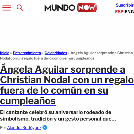
Suscribir
ESP
|
ENG
Inicio
»
Entretenimiento
»
Celebridades
»
Ángela Aguilar sorprende a Christian
Nodal con un regalo fuera de lo común en su cumpleaños
Ángela Aguilar sorprende a
Christian Nodal con un regalo
fuera de lo común en su
cumpleaños
El cantante celebró su aniversario rodeado de
simbolismo, tradición y un gesto personal que
sorprendió a fans y se volvió viral.
Por
Alondra Rodríguez