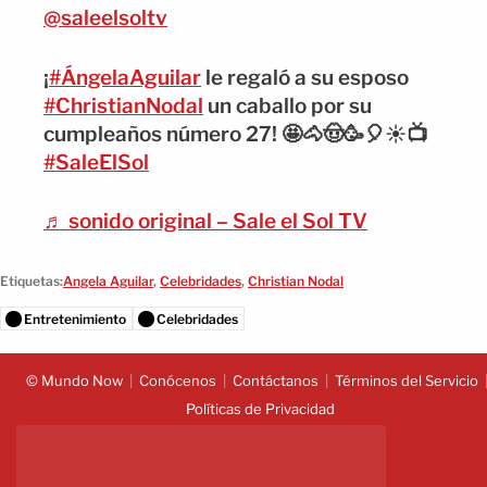
@saleelsoltv
¡
#ÁngelaAguilar
le regaló a su esposo
#ChristianNodal
un caballo por su
cumpleaños número 27! 🤩🐴🤠🥳🎈☀️📺
#SaleElSol
♬ sonido original – Sale el Sol TV
Etiquetas:
Angela Aguilar
,
Celebridades
,
Christian Nodal
Entretenimiento
Celebridades
© Mundo Now
Conócenos
Contáctanos
Términos del Servicio
Políticas de Privacidad