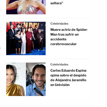
soltera”
Celebridades
Muere actriz de Spider-
Man tras sufrir un
accidente
cerebrovascular
s
Celebridades
Carlos Eduardo Espina
opina sobre el despido
de Alejandra Jaramillo
en Univisión