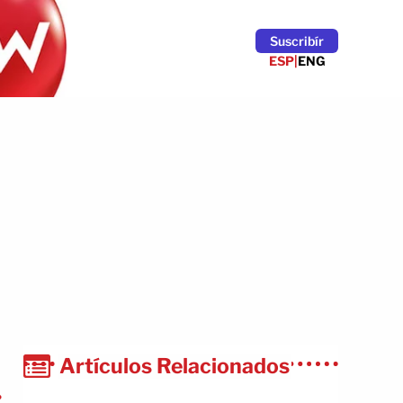
Suscribír
ESP
|
ENG
Artículos Relacionados