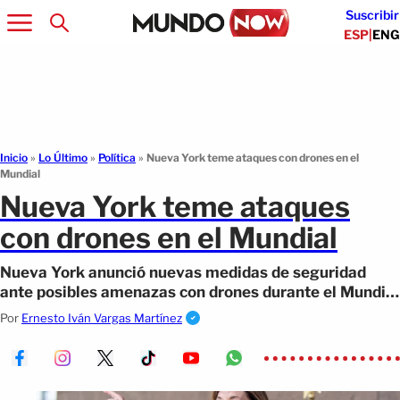
Suscribir
ESP
|
ENG
Inicio
»
Lo Último
»
Política
»
Nueva York teme ataques con drones en el
Mundial
Nueva York teme ataques
con drones en el Mundial
Nueva York anunció nuevas medidas de seguridad
ante posibles amenazas con drones durante el Mundial
y otros eventos clave del verano.
Por
Ernesto Iván Vargas Martínez