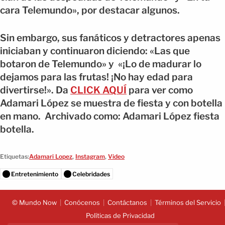
cara Telemundo», por destacar algunos.
Sin embargo, sus fanáticos y detractores apenas
iniciaban y continuaron diciendo: «Las que
botaron de Telemundo» y «¡Lo de madurar lo
dejamos para las frutas! ¡No hay edad para
divertirse!». Da
CLICK AQUÍ
para ver como
Adamari López se muestra de fiesta y con botella
en mano. Archivado como: Adamari López fiesta
botella.
Etiquetas:
Adamari Lopez
,
Instagram
,
Video
Entretenimiento
Celebridades
© Mundo Now
Conócenos
Contáctanos
Términos del Servicio
Políticas de Privacidad