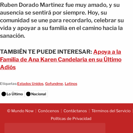
Ruben Dorado Martinez fue muy amado, y su
ausencia se sentirá por siempre. Hoy, su
comunidad se une para recordarlo, celebrar su
vida y apoyar a su familia en el camino hacia la
sanación.
TAMBIÉN TE PUEDE INTERESAR:
Apoya a la
Familia de Ana Karen Candelaria en su Último
Adiós
Etiquetas:
Estados Unidos
,
Gofundme
,
Latinos
Lo Último
Nacional
© Mundo Now
Conócenos
Contáctanos
Términos del Servicio
Políticas de Privacidad