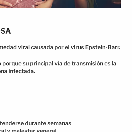
OSA
edad viral causada por el virus Epstein-Barr.
porque su principal vía de transmisión es la
ona infectada.
extenderse durante semanas
ral y malestar general