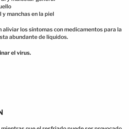
uello
 y manchas en la piel
n aliviar los síntomas con medicamentos para la
esta abundante de líquidos.
nar el virus.
N
a, mientras que el resfriado puede ser provocado