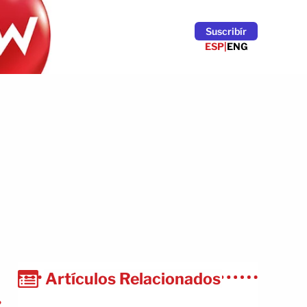
Suscribír
ESP
|
ENG
Artículos Relacionados