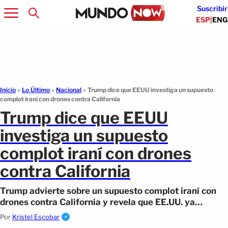
Suscribir
ESP
|
ENG
Inicio
»
Lo Último
»
Nacional
»
Trump dice que EEUU investiga un supuesto
complot iraní con drones contra California
Trump dice que EEUU
investiga un supuesto
complot iraní con drones
contra California
Trump advierte sobre un supuesto complot iraní con
drones contra California y revela que EE.UU. ya
investiga la amenaza. Aquí los detalles.
Por
Kristel Escobar