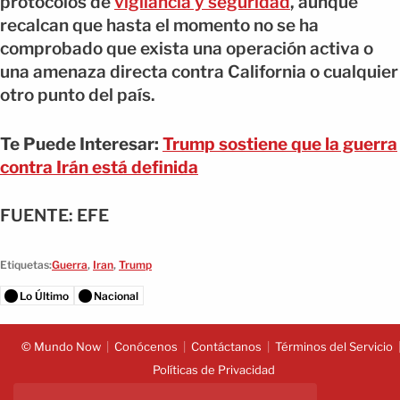
protocolos de
vigilancia y seguridad
, aunque
recalcan que hasta el momento no se ha
comprobado que exista una operación activa o
una amenaza directa contra California o cualquier
otro punto del país.
Te Puede Interesar:
Trump sostiene que la guerra
contra Irán está definida
FUENTE: EFE
Etiquetas:
Guerra
,
Iran
,
Trump
Lo Último
Nacional
© Mundo Now
Conócenos
Contáctanos
Términos del Servicio
Políticas de Privacidad