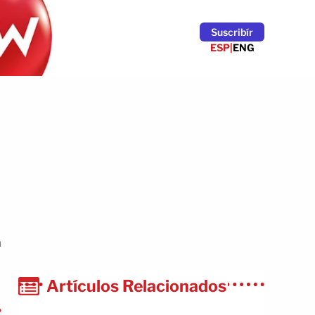
Suscribír
ESP
|
ENG
a
Artículos Relacionados