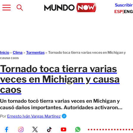
Suscribir
ESP
|
ENG
Inicio
»
Clima
»
Tormentas
»
Tornado toca tierra varias veces en Michigan y
causa caos
Tornado toca tierra varias
veces en Michigan y causa
caos
Un tornado tocó tierra varias veces en Michigan y
causó daños importantes. Autoridades activaron
rescates mientras continúan las alertas.
Por
Ernesto Iván Vargas Martínez