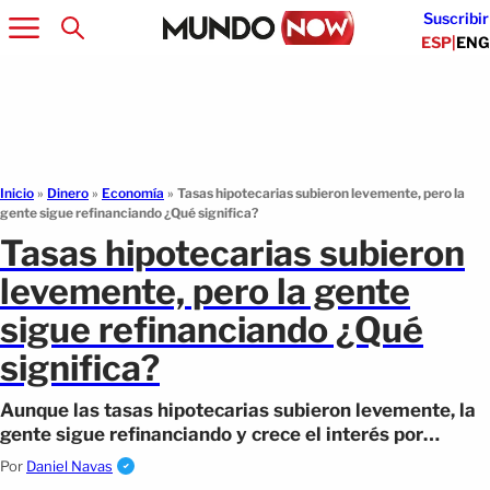
Suscribir
ESP
|
ENG
Inicio
»
Dinero
»
Economía
»
Tasas hipotecarias subieron levemente, pero la
gente sigue refinanciando ¿Qué significa?
Tasas hipotecarias subieron
levemente, pero la gente
sigue refinanciando ¿Qué
significa?
Aunque las tasas hipotecarias subieron levemente, la
gente sigue refinanciando y crece el interés por
comprar casa en Estados Unidos.
Por
Daniel Navas