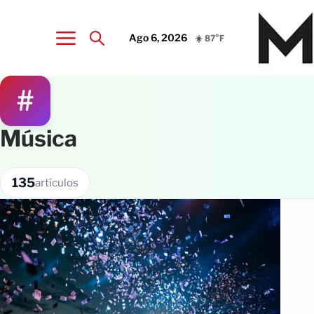
Ago 6, 2026
☀️ 87°F
#
Música
135
artículos