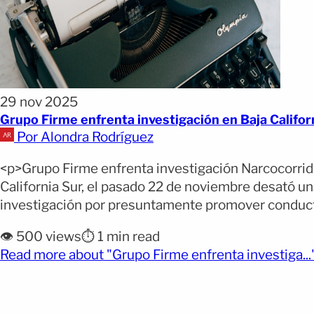
29 nov 2025
Grupo Firme enfrenta investigación en Baja Califor
Por Alondra Rodríguez
<p>Grupo Firme enfrenta investigación Narcocorrid
California Sur, el pasado 22 de noviembre desató un
investigación por presuntamente promover conductas
👁️ 500 views
⏱️ 1 min read
Read more about "Grupo Firme enfrenta investiga...