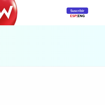
Suscribír
ESP
|
ENG