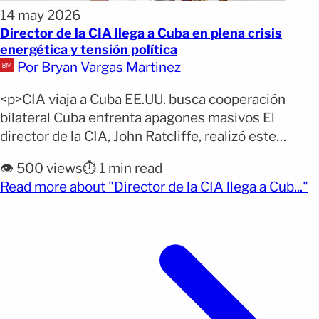
14 may 2026
Director de la CIA llega a Cuba en plena crisis
energética y tensión política
Por Bryan Vargas Martinez
<p>CIA viaja a Cuba EE.UU. busca cooperación
bilateral Cuba enfrenta apagones masivos El
director de la CIA, John Ratcliffe, realizó este
jueves una visita poco común a La Habana para
👁️ 500 views
⏱️ 1 min read
reunirse con altos funcionarios del gobierno
(o
Read more about "Director de la CIA llega a Cub..."
cubano. La agencia confirmó que el encuentro tuvo
como objetivo discutir cooperación económica,
seguridad e inteligencia entre ambos países.
[&hellip;]</p>