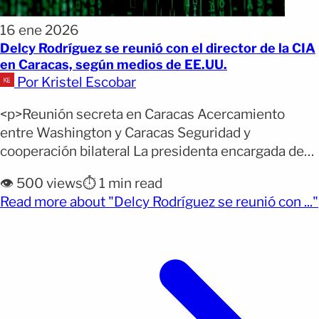
16 ene 2026
Delcy Rodríguez se reunió con el director de la CIA
en Caracas, según medios de EE.UU.
Por Kristel Escobar
<p>Reunión secreta en Caracas Acercamiento
entre Washington y Caracas Seguridad y
cooperación bilateral La presidenta encargada de
Venezuela, Delcy Rodríguez, sostuvo esta semana
👁️ 500 views
⏱️ 1 min read
una reunión de alto nivel en Caracas con el director
Read more about "Delcy Rodríguez se reunió con ..."
de la Agencia Central de Inteligencia de Estados
(opens full article)
Unidos (CIA), John Ratcliffe, en un movimiento que
marca un nuevo capítulo en la [&hellip;]</p>