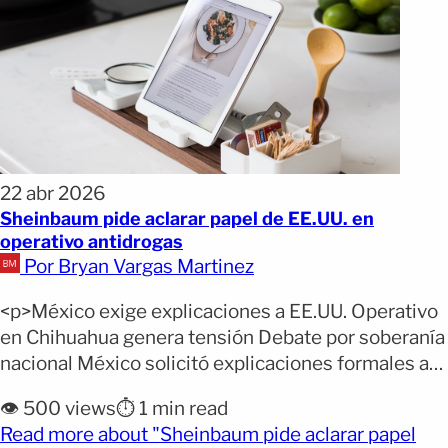
22 abr 2026
Sheinbaum pide aclarar papel de EE.UU. en
operativo antidrogas
Por Bryan Vargas Martinez
<p>México exige explicaciones a EE.UU. Operativo
en Chihuahua genera tensión Debate por soberanía
nacional México solicitó explicaciones formales a
Estados Unidos por la participación de agentes en
👁️ 500 views
⏱️ 1 min read
un operativo antidroga en Chihuahua que terminó
Read more about "Sheinbaum pide aclarar papel
con la muerte de cuatro funcionarios. Por qué