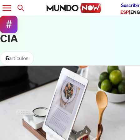
Suscribir
ESP
|
ENG
#
CIA
6
artículos