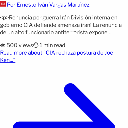
Por Ernesto Iván Vargas Martínez
<p>Renuncia por guerra Irán División interna en
gobierno CIA defiende amenaza iraní La renuncia
de un alto funcionario antiterrorista expone
tensiones dentro del gobierno republicano sobre la
👁️ 500 views
⏱️ 1 min read
guerra con Irán. La postura de seguridad nacional
Read more about "CIA rechaza postura de Joe
del presidente Donald Trump enfrenta divisiones
(opens full article)
Ken..."
internas tras la salida de Joe Kent. El ahora
exdirector del Centro Nacional Antiterrorista
[&hellip;]</p>