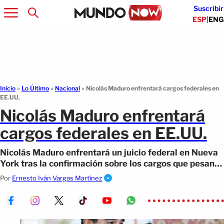
Suscribir
ESP
|
ENG
Inicio
»
Lo Último
»
Nacional
»
Nicolás Maduro enfrentará cargos federales en
EE.UU.
Nicolás Maduro enfrentará
cargos federales en EE.UU.
Nicolás Maduro enfrentará un juicio federal en Nueva
York tras la confirmación sobre los cargos que pesan
en su contra desde 2020.
Por
Ernesto Iván Vargas Martínez