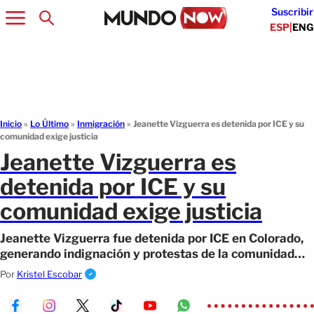
Suscribir
ESP
|
ENG
Inicio
»
Lo Último
»
Inmigración
»
Jeanette Vizguerra es detenida por ICE y su
comunidad exige justicia
Jeanette Vizguerra es
detenida por ICE y su
comunidad exige justicia
Jeanette Vizguerra fue detenida por ICE en Colorado,
generando indignación y protestas de la comunidad
que exige su liberación inmediata.
Por
Kristel Escobar