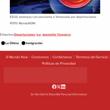
EEUU amenaza con sanciones a Venezuela por deportaciones
FOTO: MundoNOW
Etiquetas:
Deportaciones
,
Ice
,
Jeannette Vizguerra
Lo Último
Inmigración
© Mundo Now
Conócenos
Contáctanos
Términos del Servicio
Políticas de Privacidad
Do Not Sell Or Share My Personal Information