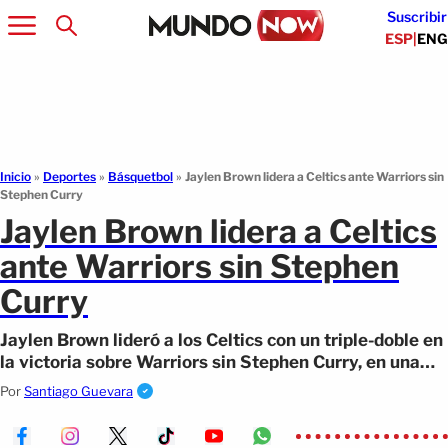
Suscribir
ESP
|
ENG
Inicio
»
Deportes
»
Básquetbol
»
Jaylen Brown lidera a Celtics ante Warriors sin
Stephen Curry
Jaylen Brown lidera a Celtics
ante Warriors sin Stephen
Curry
Jaylen Brown lideró a los Celtics con un triple-doble en
la victoria sobre Warriors sin Stephen Curry, en una
noche clave para Boston.
Por
Santiago Guevara