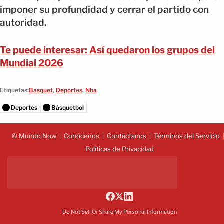
imponer su profundidad y cerrar el partido con
autoridad.
Te puede interesar: Así quedaron los grupos del
Mundial 2026
Etiquetas:
Basquet
,
Deportes
,
Nba
Deportes
Básquetbol
© Mundo Now
Conócenos
Contáctanos
Términos del Servicio
Políticas de Privacidad
Do Not Sell Or Share My Personal Information