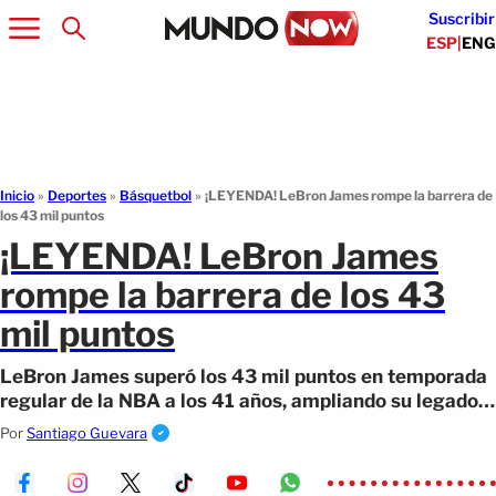
Suscribir
ESP
|
ENG
Inicio
»
Deportes
»
Básquetbol
»
¡LEYENDA! LeBron James rompe la barrera de
los 43 mil puntos
¡LEYENDA! LeBron James
rompe la barrera de los 43
mil puntos
LeBron James superó los 43 mil puntos en temporada
regular de la NBA a los 41 años, ampliando su legado
histórico con los Lakers.
Por
Santiago Guevara