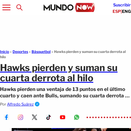
Suscribir
ESP
|
ENG
Inicio
»
Deportes
»
Básquetbol
»
Hawks pierden y suman su cuarta derrota al
hilo
Hawks pierden y suman su
cuarta derrota al hilo
Hawks pierden una ventaja de 13 puntos en el último
cuarto y caen ante Bulls, sumando su cuarta derrota al
hilo en la NBA.
Por
Alfredo Suárez