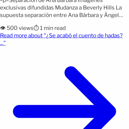
<p>Separación de Ana Bárbara Imágenes
exclusivas difundidas Mudanza a Beverly Hills La
supuesta separación entre Ana Bárbara y Ángel
Muñoz suma un nuevo capítulo que intensifica la
👁️ 500 views
⏱️ 1 min read
polémica en torno a la pareja. El programa
Read more about "¿Se acabó el cuento de hadas?
“Siéntese quien pueda” aseguró que el empresario
(opens full article)
..."
ya no vive bajo el mismo techo que la cantante,
luego de que [&hellip;]</p>