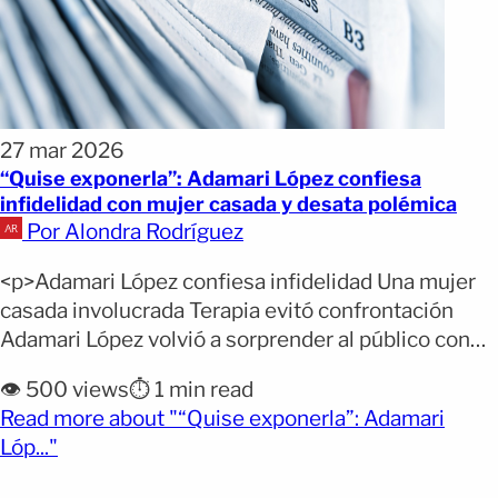
27 mar 2026
“Quise exponerla”: Adamari López confiesa
infidelidad con mujer casada y desata polémica
Por Alondra Rodríguez
<p>Adamari López confiesa infidelidad Una mujer
casada involucrada Terapia evitó confrontación
Adamari López volvió a sorprender al público con
una revelación íntima que rápidamente acaparó
👁️ 500 views
⏱️ 1 min read
titulares y generó debate en redes sociales.
Read more about "“Quise exponerla”: Adamari
Durante una reciente emisión del programa
(opens full article)
Lóp..."
Desiguales, la presentadora confesó que una de las
infidelidades que sufrió involucró a una mujer