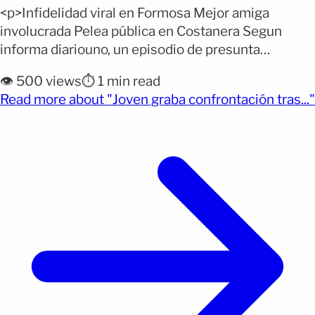
<p>Infidelidad viral en Formosa Mejor amiga
involucrada Pelea pública en Costanera Segun
informa diariouno, un episodio de presunta
infidelidad ocurrido en la ciudad de Formosa,
👁️ 500 views
⏱️ 1 min read
Argentina, se convirtió en uno de los contenidos
Read more about "Joven graba confrontación tras..."
más compartidos en redes sociales durante las
(opens full article)
últimas horas. La escena tuvo lugar en la Costanera
formoseña y terminó en gritos, empujones
[&hellip;]</p>