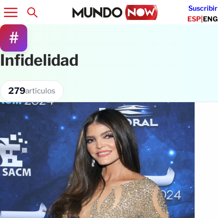
Suscribir
ESP
|
ENG
#
Infidelidad
279
artículos