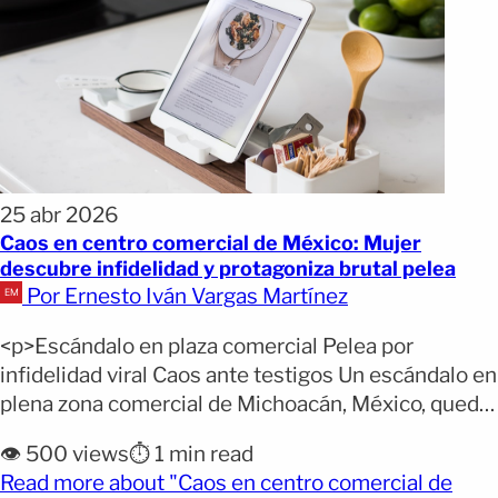
25 abr 2026
Caos en centro comercial de México: Mujer
descubre infidelidad y protagoniza brutal pelea
Por Ernesto Iván Vargas Martínez
<p>Escándalo en plaza comercial Pelea por
infidelidad viral Caos ante testigos Un escándalo en
plena zona comercial de Michoacán, México, quedó
captado en video y se volvió viral en cuestión de
👁️ 500 views
⏱️ 1 min read
horas. El incidente involucró a una mujer que
Read more about "Caos en centro comercial de
descubrió a su pareja con otra persona dentro de