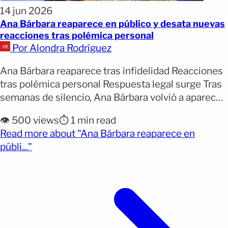
14 jun 2026
Ana Bárbara reaparece en público y desata nuevas
reacciones tras polémica personal
Por Alondra Rodríguez
Ana Bárbara reaparece tras infidelidad Reacciones
tras polémica personal Respuesta legal surge Tras
semanas de silencio, Ana Bárbara volvió a aparecer
públicamente en un evento en Beverly Hills, lo que
👁️ 500 views
⏱️ 1 min read
generó conversación inmediata. La cantante había
Read more about "Ana Bárbara reaparece en
desaparecido de redes sociales justo cuando
(opens full article)
públi..."
comenzaron los rumores sobre su vida personal. Su
asistencia al evento ‘Culture Makers’ [&hellip;]