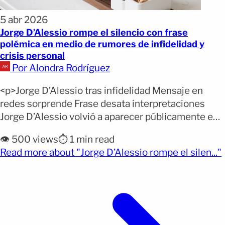
5 abr 2026
Jorge D’Alessio rompe el silencio con frase
polémica en medio de rumores de infidelidad y
crisis personal
Por Alondra Rodríguez
<p>Jorge D’Alessio tras infidelidad Mensaje en
redes sorprende Frase desata interpretaciones
Jorge D’Alessio volvió a aparecer públicamente en
medio de una ola de especulaciones que lo colocan
👁️ 500 views
⏱️ 1 min read
en el centro de una supuesta crisis personal y
(
Read more about "Jorge D’Alessio rompe el silen..."
matrimonial. El cantante, líder de Matute, ha sido
señalado en días recientes por presuntas
infidelidades hacia su pareja, Marichelo [&hellip;]
</p>