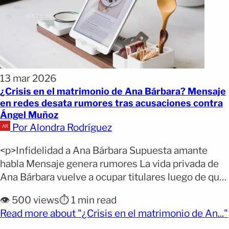
13 mar 2026
¿Crisis en el matrimonio de Ana Bárbara? Mensaje
en redes desata rumores tras acusaciones contra
Ángel Muñoz
Por Alondra Rodríguez
<p>Infidelidad a Ana Bárbara Supuesta amante
habla Mensaje genera rumores La vida privada de
Ana Bárbara vuelve a ocupar titulares luego de que
una periodista costarricense asegurara haber
👁️ 500 views
⏱️ 1 min read
sostenido una relación con Ángel Muñoz, esposo
Read more about "¿Crisis en el matrimonio de An..."
de la cantante. Las declaraciones encendieron una
(opens full article)