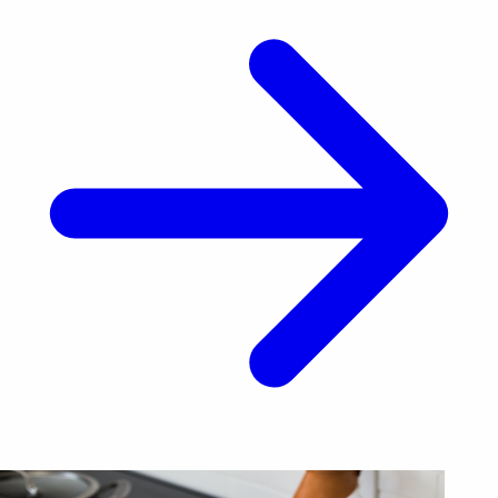
casada. La [&hellip;]</p>