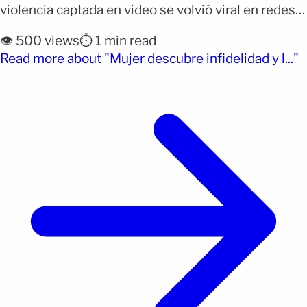
violencia captada en video se volvió viral en redes
sociales tras mostrar el momento en que una mujer
👁️ 500 views
⏱️ 1 min read
enfrenta a su esposo en plena infidelidad. Por qué
(
Read more about "Mujer descubre infidelidad y l..."
importa: El clip ha generado miles de reacciones y
comentarios, dejando un [&hellip;]