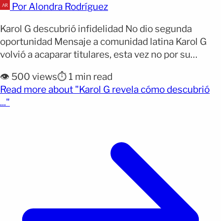
Por Alondra Rodríguez
Karol G descubrió infidelidad No dio segunda
oportunidad Mensaje a comunidad latina Karol G
volvió a acaparar titulares, esta vez no por su
música, sino por una confesión personal que
👁️ 500 views
⏱️ 1 min read
sorprendió a sus seguidores. Días después de su
Read more about "Karol G revela cómo descubrió
histórica presentación en el Festival de Coachella
(opens full article)
..."
2026, la artista habló abiertamente sobre una
infidelidad que marcó [&hellip;]