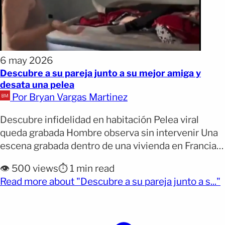
6 may 2026
Descubre a su pareja junto a su mejor amiga y
desata una pelea
Por Bryan Vargas Martinez
Descubre infidelidad en habitación Pelea viral
queda grabada Hombre observa sin intervenir Una
escena grabada dentro de una vivienda en Francia
se volvió viral en redes sociales luego de mostrar el
👁️ 500 views
⏱️ 1 min read
momento en que una mujer encontró a su pareja
(
Read more about "Descubre a su pareja junto a s..."
junto a su mejor amiga dentro de una habitación. El
video, de cerca de un [&hellip;]