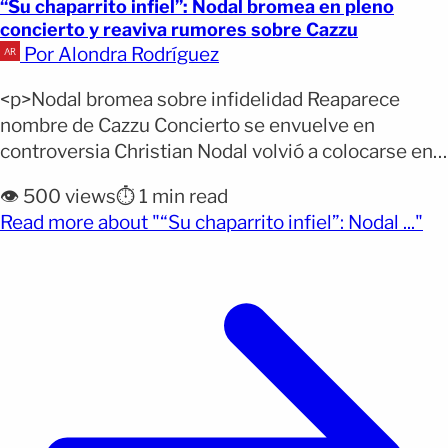
“Su chaparrito infiel”: Nodal bromea en pleno
concierto y reaviva rumores sobre Cazzu
Por Alondra Rodríguez
<p>Nodal bromea sobre infidelidad Reaparece
nombre de Cazzu Concierto se envuelve en
controversia Christian Nodal volvió a colocarse en
el centro de la controversia tras un comentario que
👁️ 500 views
⏱️ 1 min read
lanzó desde el escenario durante su concierto en
(op
Read more about "“Su chaparrito infiel”: Nodal ..."
Tecámac, Estado de México. El cantante sonorense,
quien actualmente se encuentra de gira con su
“Pal’ Cora Tour”, intentó [&hellip;]</p>