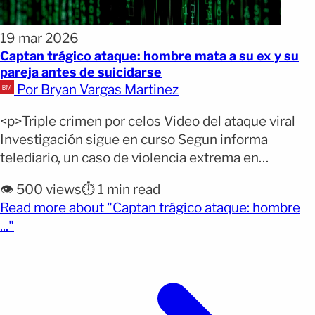
19 mar 2026
Captan trágico ataque: hombre mata a su ex y su
pareja antes de suicidarse
Por Bryan Vargas Martinez
<p>Triple crimen por celos Video del ataque viral
Investigación sigue en curso Segun informa
telediario, un caso de violencia extrema en
Camboya ha conmocionado a la opinión pública tras
👁️ 500 views
⏱️ 1 min read
la muerte de tres personas en un hecho
Read more about "Captan trágico ataque: hombre
relacionado con celos y conflictos sentimentales.
(opens full article)
..."
El incidente ocurrió cuando un hombre armado
irrumpió en el lugar donde [&hellip;]</p>