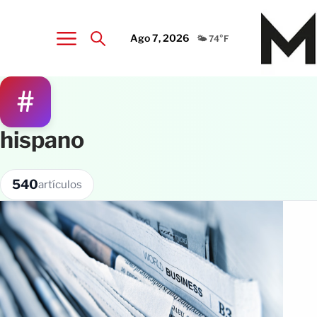
Ago 7, 2026
🌤️ 74°F
#
hispano
540
artículos