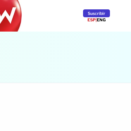
Suscribír
ESP
|
ENG