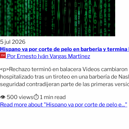
5 jul 2026
Hispano va por corte de pelo en barbería y termina
Por Ernesto Iván Vargas Martínez
<p>Rechazo terminó en balacera Videos cambiaron i
hospitalizado tras un tiroteo en una barbería de N
seguridad contradijeran parte de las primeras versi
👁️ 500 views
⏱️ 1 min read
Read more about "Hispano va por corte de pelo e..."