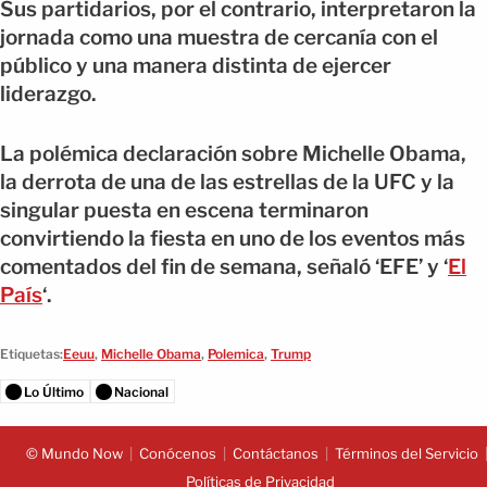
Sus partidarios, por el contrario, interpretaron la
jornada como una muestra de cercanía con el
público y una manera distinta de ejercer
liderazgo.
La polémica declaración sobre Michelle Obama,
la derrota de una de las estrellas de la UFC y la
singular puesta en escena terminaron
convirtiendo la fiesta en uno de los eventos más
comentados del fin de semana, señaló ‘EFE’ y ‘
El
País
‘.
Etiquetas:
Eeuu
,
Michelle Obama
,
Polemica
,
Trump
Lo Último
Nacional
© Mundo Now
Conócenos
Contáctanos
Términos del Servicio
Políticas de Privacidad