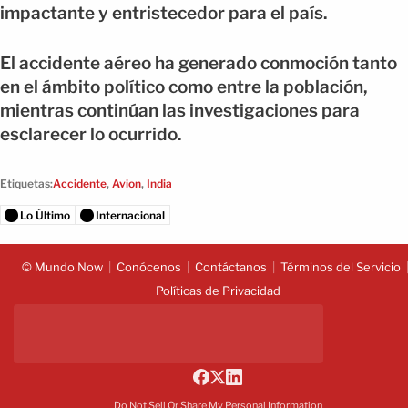
impactante y entristecedor para el país.
El accidente aéreo ha generado conmoción tanto
en el ámbito político como entre la población,
mientras continúan las investigaciones para
esclarecer lo ocurrido.
Etiquetas:
Accidente
,
Avion
,
India
Lo Último
Internacional
© Mundo Now
Conócenos
Contáctanos
Términos del Servicio
Políticas de Privacidad
Do Not Sell Or Share My Personal Information