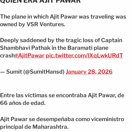
QUIÉN ERA AJIT PAWAR
The plane in which Ajit Pawar was traveling was
owned by VSR Ventures.
Deeply saddened by the tragic loss of Captain
Shambhavi Pathak in the Baramati plane
crash
#AjitPawar
pic.twitter.com/lXqLwkURdT
— Sumit (@SumitHansd)
January 28, 2026
Entre las víctimas se encontraba Ajit Pawar, de
66 años de edad.
Ajit Pawar se desempeñaba como viceministro
principal de Maharashtra.