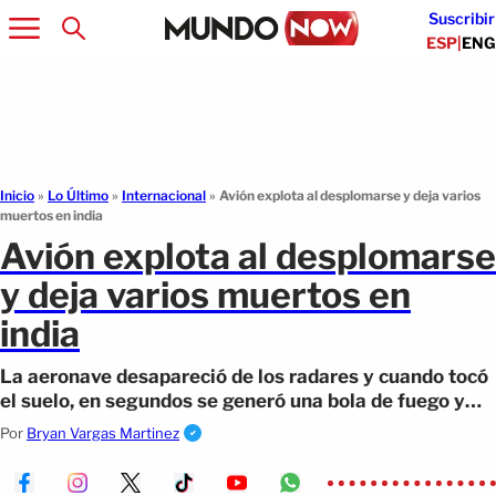
Suscribir
ESP
|
ENG
Inicio
»
Lo Último
»
Internacional
»
Avión explota al desplomarse y deja varios
muertos en india
Avión explota al desplomarse
y deja varios muertos en
india
La aeronave desapareció de los radares y cuando tocó
el suelo, en segundos se generó una bola de fuego y
enormes columnas de humo
Por
Bryan Vargas Martinez