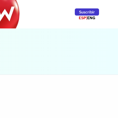
Suscribír
ESP
|
ENG