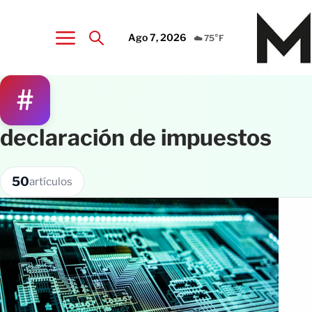
Ago 7, 2026
☁️ 75°F
#
declaración de impuestos
50
artículos