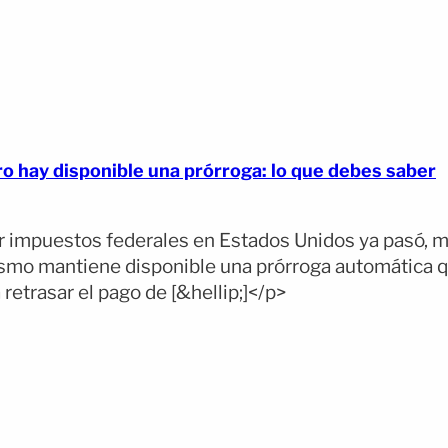
ro hay disponible una prórroga: lo que debes saber
ar impuestos federales en Estados Unidos ya pasó, m
ismo mantiene disponible una prórroga automática q
retrasar el pago de [&hellip;]</p>
pens full article)