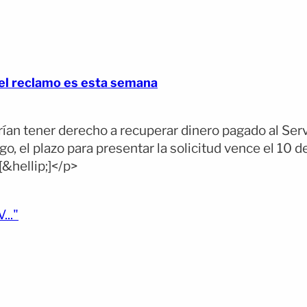
el reclamo es esta semana
an tener derecho a recuperar dinero pagado al Serv
, el plazo para presentar la solicitud vence el 10 d
[&hellip;]</p>
(opens full article)
.."