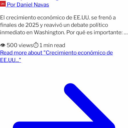
Por Daniel Navas
El crecimiento económico de EE.UU. se frenó a
finales de 2025 y reavivó un debate político
inmediato en Washington. Por qué es importante: la
desaceleración coincide con un cierre parcial del
👁️ 500 views
⏱️ 1 min read
gobierno y con un entorno de inflación ligeramente
Read more about "Crecimiento económico de
superior a lo previsto, lo que complica la lectura
(opens full article)
EE.UU..."
económica y política del cierre de año. [&hellip;]