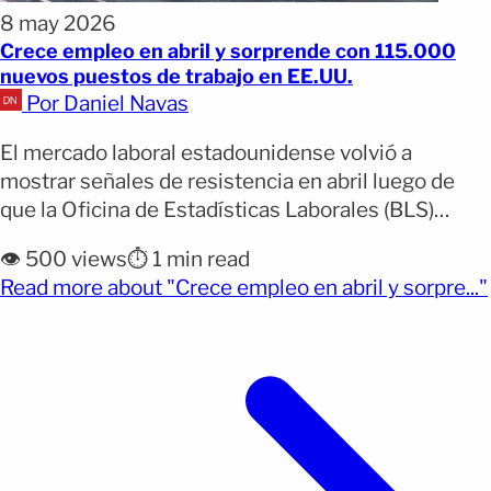
8 may 2026
Crece empleo en abril y sorprende con 115.000
nuevos puestos de trabajo en EE.UU.
Por Daniel Navas
El mercado laboral estadounidense volvió a
mostrar señales de resistencia en abril luego de
que la Oficina de Estadísticas Laborales (BLS)
informara la creación de 115.000 nuevos empleos
👁️ 500 views
⏱️ 1 min read
no agrícolas, una cifra que superó ampliamente las
Read more about "Crece empleo en abril y sorpre..."
previsiones de economistas. Por qué importa: El
(opens full article)
reporte reduce parcialmente los temores de una
desaceleración económica inmediata y muestra
[&hellip;]