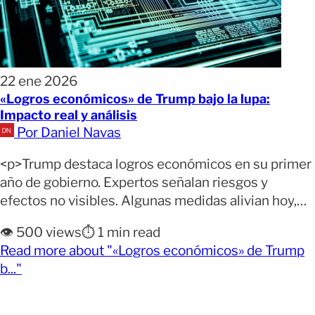
22 ene 2026
«Logros económicos» de Trump bajo la lupa:
Impacto real y análisis
Por Daniel Navas
<p>Trump destaca logros económicos en su primer
año de gobierno. Expertos señalan riesgos y
efectos no visibles. Algunas medidas alivian hoy,
pero pueden complicar a la economía del país
👁️ 500 views
⏱️ 1 min read
mañana. En el primer aniversario de su regreso a la
Read more about "«Logros económicos» de Trump
Casa Blanca, el presidente Donald Trump presentó
(opens full article)
b..."
un balance marcadamente optimista de su gestión
económica. Tanto [&hellip;]</p>