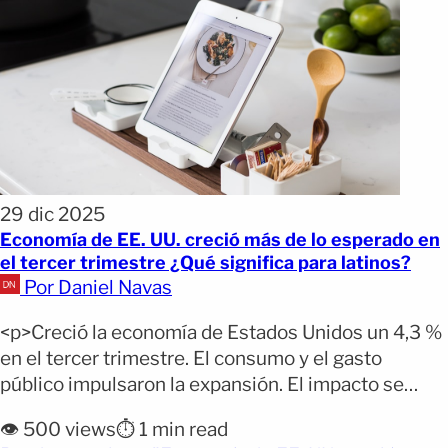
29 dic 2025
Economía de EE. UU. creció más de lo esperado en
el tercer trimestre ¿Qué significa para latinos?
Por Daniel Navas
<p>Creció la economía de Estados Unidos un 4,3 %
en el tercer trimestre. El consumo y el gasto
público impulsaron la expansión. El impacto se
refleja en empleo, comercio y estabilidad
👁️ 500 views
⏱️ 1 min read
económica. La economía de Estados Unidos mostró