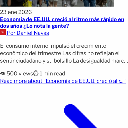
23 ene 2026
Economía de EE.UU. creció al ritmo más rápido en
dos años ¿Lo nota la gente?
Por Daniel Navas
El consumo interno impulsó el crecimiento
económico del trimestre Las cifras no reflejan el
sentir ciudadano y su bolsillo La desigualdad marca
la percepción económica actual La economía de
👁️ 500 views
⏱️ 1 min read
Estados Unidos mostró un crecimiento más fuerte
(
Read more about "Economía de EE.UU. creció al r..."
de lo previsto durante el tercer trimestre del año,
según datos oficiales del Departamento de
Comercio. Sobre el papel, [&hellip;]