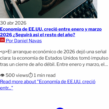
30 abr 2026
Economía de EE.UU. creció entre enero y marzo
2026 ¿Seguirá así el resto del año?
Por Daniel Navas
<p>El arranque económico de 2026 dejó una señal
clara: la economía de Estados Unidos tomó impulso
tras un cierre de año débil. Entre enero y marzo, el
crecimiento del Producto Interno Bruto (PIB)
👁️ 500 views
⏱️ 1 min read
mostró una aceleración relevante que, aunque
Read more about "Economía de EE.UU. creció
esperada por el mercado, plantea nuevas preguntas
(opens full article)
entr..."
sobre su sostenibilidad en un contexto global
incierto. Por [&hellip;]</p>