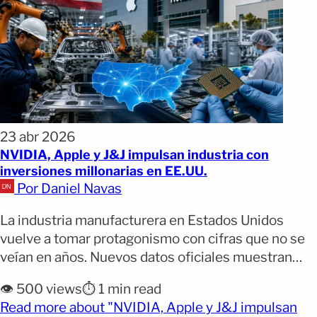
23 abr 2026
NVIDIA, Apple y J&J impulsan industria con
inversiones millonarias en EE.UU.
Por Daniel Navas
La industria manufacturera en Estados Unidos
vuelve a tomar protagonismo con cifras que no se
veían en años. Nuevos datos oficiales muestran
una reactivación sostenida del sector, impulsada
👁️ 500 views
⏱️ 1 min read
por inversiones multimillonarias de gigantes como
Read more about "NVIDIA, Apple y J&J impulsan
Apple, Nvidia y Johnson & Johnson, en medio de un