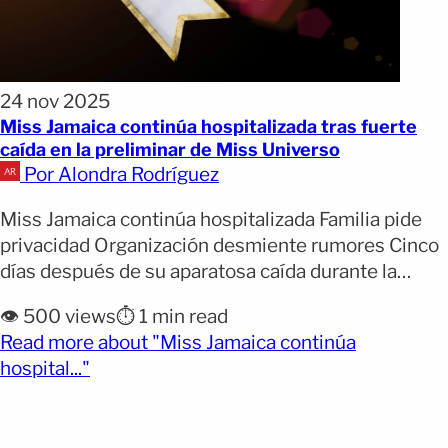
24 nov 2025
Miss Jamaica continúa hospitalizada tras fuerte
caída en la preliminar de Miss Universo
Por Alondra Rodríguez
Miss Jamaica continúa hospitalizada Familia pide
privacidad Organización desmiente rumores Cinco
días después de su aparatosa caída durante la
ronda preliminar de vestido de noche en Miss
👁️ 500 views
⏱️ 1 min read
Universo, la representante de Jamaica, Gabrielle
Read more about "Miss Jamaica continúa
Henry, permanece hospitalizada en Tailandia. La
(opens full article)
hospital..."
concursante de 28 años sufrió el accidente el 19 de
noviembre mientras desfilaba con un vestido
[&hellip;]