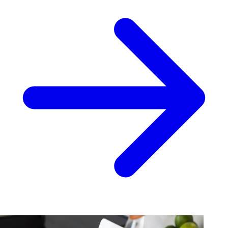
cierre de un juicio en su contra por presunto
[&hellip;]</p>