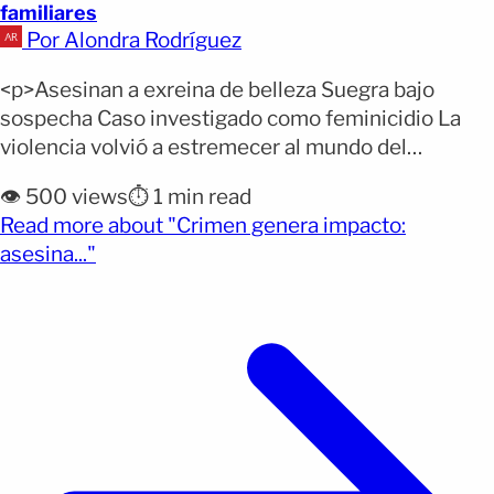
familiares
Por Alondra Rodríguez
<p>Asesinan a exreina de belleza Suegra bajo
sospecha Caso investigado como feminicidio La
violencia volvió a estremecer al mundo del
espectáculo tras el asesinato de Carolina Flores,
👁️ 500 views
⏱️ 1 min read
exreina de belleza de 27 años. La joven, quien
Read more about "Crimen genera impacto:
representó a Baja California en Miss Teen Universe,
(opens full article)
asesina..."
murió tras un ataque con arma de fuego en Ciudad
de [&hellip;]</p>