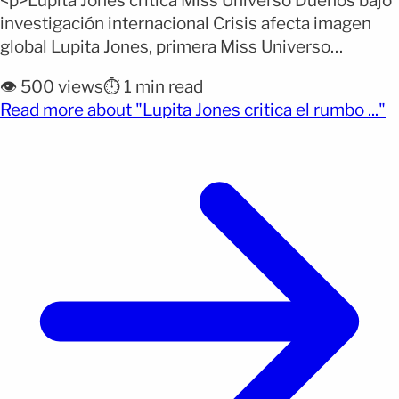
<p>Lupita Jones critica Miss Universo Dueños bajo
investigación internacional Crisis afecta imagen
global Lupita Jones, primera Miss Universo
mexicana, lanzó duras críticas contra la dirección
👁️ 500 views
⏱️ 1 min read
actual del certamen al asegurar que la organización
(o
Read more about "Lupita Jones critica el rumbo ..."
“ha perdido completamente el rumbo” bajo el
liderazgo de sus propietarios. La exreina afirmó que
los dueños, Raúl Rocha Cantú y Anne [&hellip;]</p>