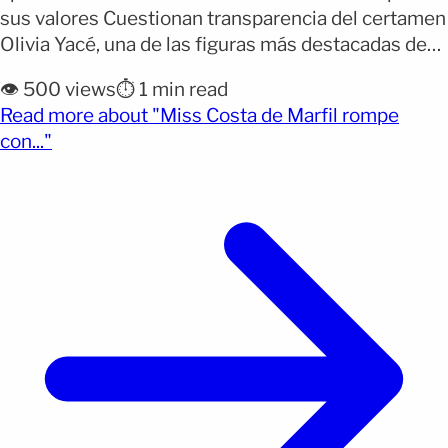
sus valores Cuestionan transparencia del certamen
Olivia Yacé, una de las figuras más destacadas de
Miss Universe 2025, sorprendió al mundo al
👁️ 500 views
⏱️ 1 min read
anunciar su renuncia al título de Miss Universe
Read more about "Miss Costa de Marfil rompe
África y Oceanía. De acuerdo con ‘De último
(opens full article)
con..."
minuto’, la decisión llegó a través de un [&hellip;]
</p>