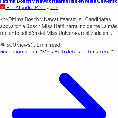
Fátima Bosch y Nawat Itsaragrisil en Miss Universo
Por Alondra Rodríguez
<p>Fátima Bosch y Nawat Itsaragrisil Candidatas
apoyaron a Bosch Miss Haití narra incidente La más
reciente edición del Miss Universo, realizada en
Tailandia, continúa generando controversia tras el
👁️ 500 views
⏱️ 1 min read
altercado entre la mexicana Fátima Bosch y el
(o
Read more about "Miss Haití detalla el tenso en..."
director del Miss Universo Tailandia, Nawat
Itsaragrisil. El incidente ocurrió antes de la
ceremonia y provocó indignación entre seguidores,
[&hellip;]</p>