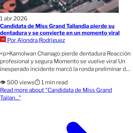
1 abr 2026
Candidata de Miss Grand Tailandia pierde su
dentadura y se convierte en un momento viral
Por Alondra Rodríguez
<p>Kamolwan Chanago pierde dentadura Reacción
profesional y segura Momento se vuelve viral Un
inesperado incidente marcó la ronda preliminar del
certamen Miss Grand Tailandia cuando una
👁️ 500 views
⏱️ 1 min read
participante perdió su dentadura postiza en pleno
Read more about "Candidata de Miss Grand
escenario. La concursante Kamolwan Chanago
(opens full article)
Tailan..."
enfrentó el percance frente al público y al jurado
durante su presentación oficial. El momento, que
pudo [&hellip;]</p>