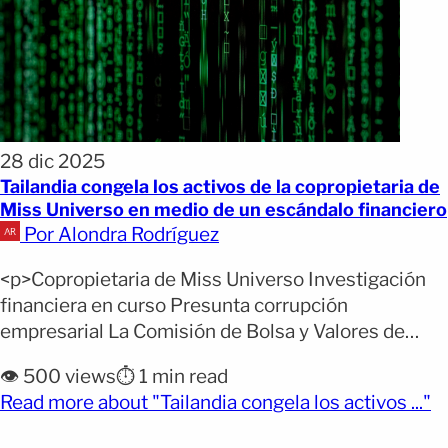
28 dic 2025
Tailandia congela los activos de la copropietaria de
Miss Universo en medio de un escándalo financiero
Por Alondra Rodríguez
<p>Copropietaria de Miss Universo Investigación
financiera en curso Presunta corrupción
empresarial La Comisión de Bolsa y Valores de
Tailandia ordenó congelar durante 180 días los
👁️ 500 views
⏱️ 1 min read
activos y cuentas bancarias de Jakkaphong “Anne”
(o
Read more about "Tailandia congela los activos ..."
Jakrajutatip, copropietaria de Miss Universo. Cabe
mencionar que la empresaria no se presentó al