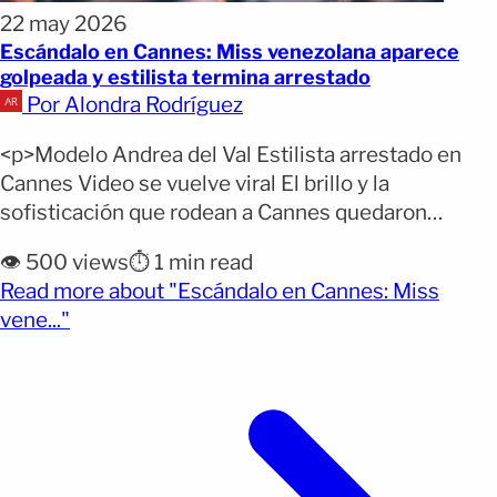
22 may 2026
Escándalo en Cannes: Miss venezolana aparece
golpeada y estilista termina arrestado
Por Alondra Rodríguez
<p>Modelo Andrea del Val Estilista arrestado en
Cannes Video se vuelve viral El brillo y la
sofisticación que rodean a Cannes quedaron
opacados por un episodio violento que ha
👁️ 500 views
⏱️ 1 min read
provocado indignación en el mundo de la moda. La
Read more about "Escándalo en Cannes: Miss
modelo venezolana Andrea del Val, reconocida por
(opens full article)
vene..."
su título de Miss Venezuela Global, publicó un video
en [&hellip;]</p>