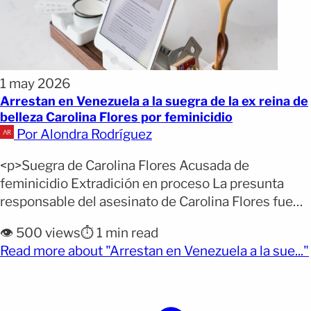
1 may 2026
Arrestan en Venezuela a la suegra de la ex reina de
belleza Carolina Flores por feminicidio
Por Alondra Rodríguez
<p>Suegra de Carolina Flores Acusada de
feminicidio Extradición en proceso La presunta
responsable del asesinato de Carolina Flores fue
detenida fuera de México tras varios días prófuga.
👁️ 500 views
⏱️ 1 min read
Erika Guadalupe Herrera Coriand, de 63 años, fue
Read more about "Arrestan en Venezuela a la sue..."
arrestada la noche del 29 de abril en Venezuela. La
(opens full article)
captura se dio luego de que autoridades mexicanas
activaran mecanismos [&hellip;]</p>