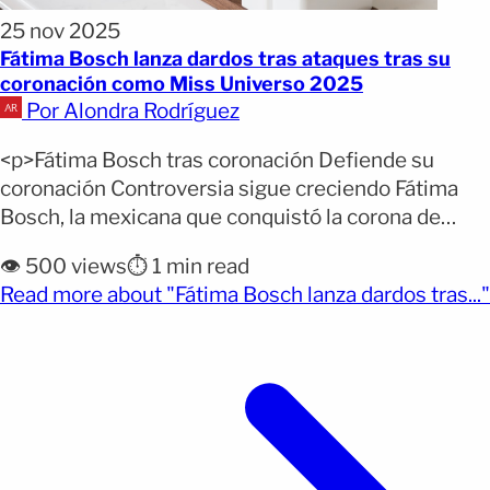
25 nov 2025
Fátima Bosch lanza dardos tras ataques tras su
coronación como Miss Universo 2025
Por Alondra Rodríguez
<p>Fátima Bosch tras coronación Defiende su
coronación Controversia sigue creciendo Fátima
Bosch, la mexicana que conquistó la corona de
Miss Universo 2025, rompió el silencio este martes
👁️ 500 views
⏱️ 1 min read
para denunciar la ola de mensajes violentos y de
Read more about "Fátima Bosch lanza dardos tras..."
odio que ha recibido desde su triunfo el pasado 21
(opens full article)
de noviembre en Tailandia. La reina de belleza
reveló [&hellip;]</p>