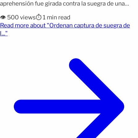
aprehensión fue girada contra la suegra de una
exreina de belleza, señalada como presunta
👁️ 500 views
⏱️ 1 min read
responsable de dispararle en un departamento de
Read more about "Ordenan captura de suegra de
la zona de Polanco, en la Ciudad de México. La
(opens full article)
l..."
medida fue concedida por un Juez de Control tras
[&hellip;]</p>