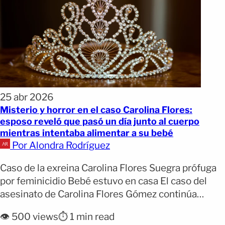
25 abr 2026
Misterio y horror en el caso Carolina Flores:
esposo reveló que pasó un día junto al cuerpo
mientras intentaba alimentar a su bebé
Por Alondra Rodríguez
Caso de la exreina Carolina Flores Suegra prófuga
por feminicidio Bebé estuvo en casa El caso del
asesinato de Carolina Flores Gómez continúa
generando conmoción y nuevas interrogantes tras
👁️ 500 views
⏱️ 1 min read
revelarse que su esposo, Alejandro Sánchez