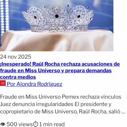
24 nov 2025
¡Inesperado! Raúl Rocha rechaza acusaciones de
fraude en Miss Universo y prepara demandas
contra medios
Por Alondra Rodríguez
Fraude en Miss Universo Pemex rechaza vínculos
Juez denuncia irregularidades El presidente y
copropietario de Miss Universo, Raúl Rocha, salió al
paso de las acusaciones de fraude que han rodeado
👁️ 500 views
⏱️ 1 min read
la coronación de la mexicana Fátima Bosch. De