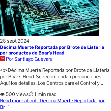
26 sept 2024
Décima Muerte Reportada por Brote de Listeria
por productos de Boar’s Head
Por Santiago Guevara
<p>Décima Muerte Reportada por Brote de Listeria
por Boar’s Head. Se recomiendan precauciones.
Aquí los detalles. Los Centros para el Control y
Prevención de Enfermedades (CDC) han
👁️ 500 views
⏱️ 1 min read
confirmado una décima muerte vinculada a un
Read more about "Décima Muerte Reportada por
brote de listeria asociado al consumo de carne de la
(opens full article)
Br..."
marca Boar’s Head. La reciente víctima, residente