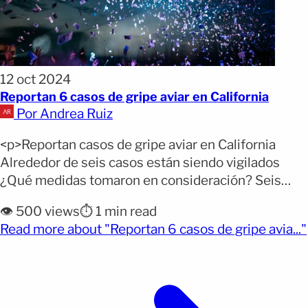
12 oct 2024
Reportan 6 casos de gripe aviar en California
Por Andrea Ruiz
<p>Reportan casos de gripe aviar en California
Alrededor de seis casos están siendo vigilados
¿Qué medidas tomaron en consideración? Seis
personas han contraído gripe aviar en California, en
👁️ 500 views
⏱️ 1 min read
medio de un preocupante brote que afecta
Read more about "Reportan 6 casos de gripe avia..."
principalmente a la industria láctea del estado,
(opens full article)
informaron las autoridades el viernes. Este brote,
concentrado en el Valle Central, ha [&hellip;]</p>