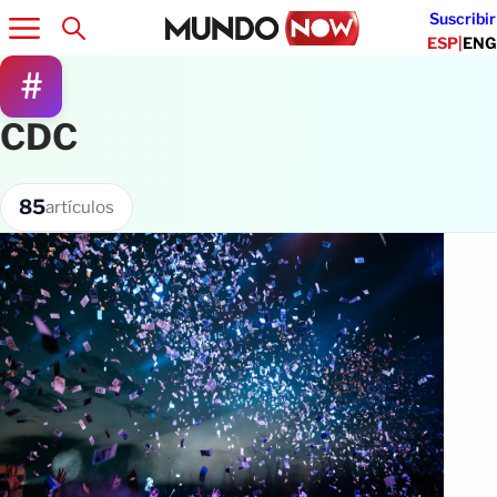
Suscribir
ESP
|
ENG
#
CDC
85
artículos