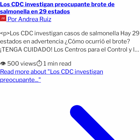
Los CDC investigan preocupante brote de
salmonella en 29 estados
Por Andrea Ruiz
<p>Los CDC investigan casos de salmonella Hay 29
estados en advertencia ¿Cómo ocurrió el brote?
¡TENGA CUIDADO! Los Centros para el Control y la
Prevención de Enfermedades (CDC) están
👁️ 500 views
⏱️ 1 min read
investigando un brote de Salmonella. Hasta el
Read more about "Los CDC investigan
momento ha afectado a 109 personas en 29
(opens full article)
preocupante..."
estados de EE.UU., todas con antecedentes de
contacto con aves de [&hellip;]</p>