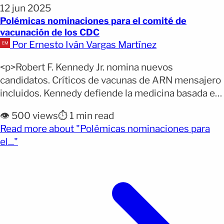
12 jun 2025
Polémicas nominaciones para el comité de
vacunación de los CDC
Por Ernesto Iván Vargas Martínez
<p>Robert F. Kennedy Jr. nomina nuevos
candidatos. Críticos de vacunas de ARN mensajero
incluidos. Kennedy defiende la medicina basada en
evidencia. El secretario de Salud de Estados
👁️ 500 views
⏱️ 1 min read
Unidos, Robert F. Kennedy Jr., ha nombrado este
Read more about "Polémicas nominaciones para
miércoles a ocho nuevos candidatos para integrar
(opens full article)
el..."
el comité de vacunación de los Centros para el
Control y la Prevención [&hellip;]</p>