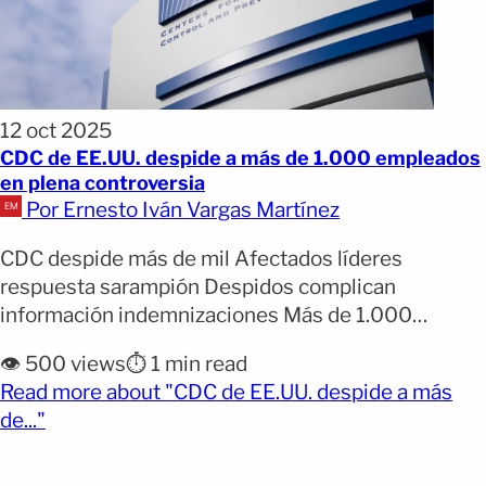
12 oct 2025
CDC de EE.UU. despide a más de 1.000 empleados
en plena controversia
Por Ernesto Iván Vargas Martínez
CDC despide más de mil Afectados líderes
respuesta sarampión Despidos complican
información indemnizaciones Más de 1.000
empleados de los Centros para el Control y la
👁️ 500 views
⏱️ 1 min read
Prevención de Enfermedades (CDC) recibieron
Read more about "CDC de EE.UU. despide a más
avisos de despido el viernes por la noche, según
(opens full article)
de..."
informan medios locales este sábado. La nueva
ronda de despidos ocurre un mes después de que
[&hellip;]