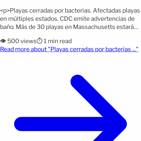
<p>Playas cerradas por bacterias. Afectadas playas
en múltiples estados. CDC emite advertencias de
baño. Más de 30 playas en Massachusetts estarán
cerradas el lunes antes del feriado del 4 de julio
👁️ 500 views
⏱️ 1 min read
debido a preocupaciones por bacterias. Hasta el
(
Read more about "Playas cerradas por bacterias ..."
lunes por la mañana, había 31 playas, lagos y
estanques cerrados en Massachusetts. Los
destinos populares en [&hellip;]</p>