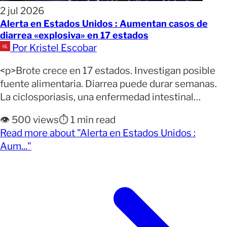
2 jul 2026
Alerta en Estados Unidos : Aumentan casos de
diarrea «explosiva» en 17 estados
Por Kristel Escobar
<p>Brote crece en 17 estados. Investigan posible
fuente alimentaria. Diarrea puede durar semanas.
La ciclosporiasis, una enfermedad intestinal
causada por el parásito Cyclospora, mantiene en
👁️ 500 views
⏱️ 1 min read
alerta a las autoridades sanitarias de Estados
Read more about "Alerta en Estados Unidos :
Unidos tras un aumento estacional de casos en al
(opens full article)
Aum..."
menos 17 estados. Los Centros para el Control y la
Prevención de Enfermedades (CDC) [&hellip;]</p>