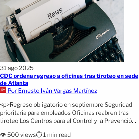
31 ago 2025
CDC ordena regreso a oficinas tras tiroteo en sede
de Atlanta
Por Ernesto Iván Vargas Martínez
<p>Regreso obligatorio en septiembre Seguridad
prioritaria para empleados Oficinas reabren tras
tiroteo Los Centros para el Control y la Prevención
de Enfermedades (CDC) han instruido a su personal
👁️ 500 views
⏱️ 1 min read
para que regrese a trabajar de manera presencial el