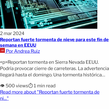
2 mar 2024
Reportan fuerte tormenta de nieve para este fin de
semana en EEUU
Por Andrea Ruiz
<p>Reportan tormenta en Sierra Nevada EEUU.
Podría provocar cierre de carreteras. La advertencia
llegará hasta el domingo. Una tormenta histórica
azota la región de Sierra Nevada en California, con
👁️ 500 views
⏱️ 1 min read
pronósticos de hasta 10 pies de nieve y vientos
Read more about "Reportan fuerte tormenta de
extremos. Por ello, se lanzó advertencia a los
(opens full article)
ni..."
residentes y visitantes que busquen refugio,
mientras las autoridades [&hellip;]</p>