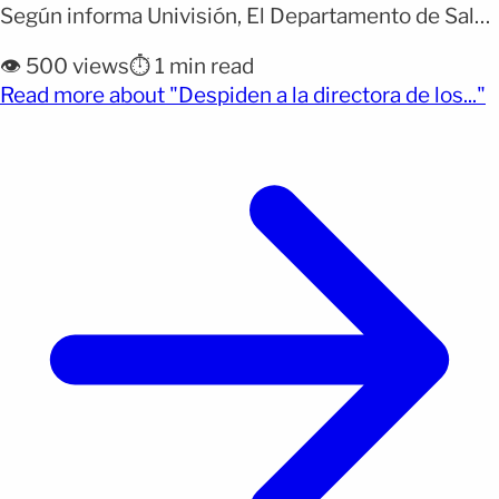
Según informa Univisión, El Departamento de Salud
y Servicios Humanos de Estados Unidos anunció
👁️ 500 views
⏱️ 1 min read
este miércoles la destitución de Susan Monarez
(
Read more about "Despiden a la directora de los..."
como directora de los Centros para el Control y la
Prevención de Enfermedades (CDC). La decisión se
produjo apenas unas [&hellip;]</p>