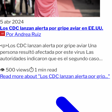
5 abr 2024
Los CDC lanzan alerta por gripe aviar en EE.UU.
Por Andrea Ruiz
<p>Los CDC lanzan alerta por gripe aviar Una
persona resultó afectada por este virus Las
autoridades indicaron que es el segundo caso
detectado ¡LANZAN ALERTA SANITARIA! Los
👁️ 500 views
⏱️ 1 min read
Centros para el Control y Prevención de
(
Read more about "Los CDC lanzan alerta por grip..."
Enfermedades, publicaron una advertencia tras
confirmar un caso de gripe aviar en EE.UU. Este
evento, junto con la transmisión aparente del
[&hellip;]</p>