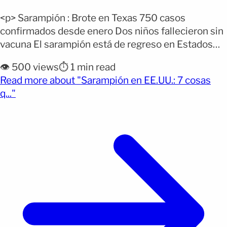
<p> Sarampión : Brote en Texas 750 casos
confirmados desde enero Dos niños fallecieron sin
vacuna El sarampión está de regreso en Estados
Unidos y no es una buena noticia. Aunque durante
👁️ 500 views
⏱️ 1 min read
años fue considerado una enfermedad casi
Read more about "Sarampión en EE.UU.: 7 cosas
erradicada gracias a la vacunación, un nuevo brote
(opens full article)
q..."
está causando alarma, especialmente en Texas. Ya
van 750 casos [&hellip;]</p>