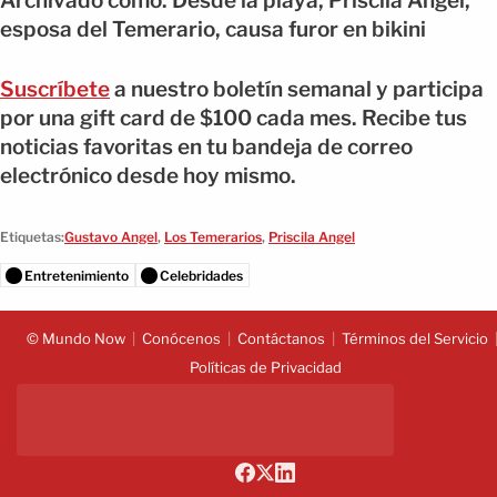
Archivado como: Desde la playa, Priscila Ángel,
esposa del Temerario, causa furor en bikini
Suscríbete
a nuestro boletín semanal y participa
por una gift card de $100 cada mes. Recibe tus
noticias favoritas en tu bandeja de correo
electrónico desde hoy mismo.
Etiquetas:
Gustavo Angel
,
Los Temerarios
,
Priscila Angel
Entretenimiento
Celebridades
© Mundo Now
Conócenos
Contáctanos
Términos del Servicio
Políticas de Privacidad