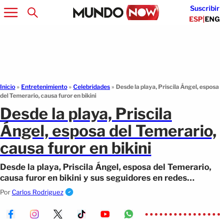
Suscribir
ESP
|
ENG
Inicio
»
Entretenimiento
»
Celebridades
»
Desde la playa, Priscila Ángel, esposa
del Temerario, causa furor en bikini
Desde la playa, Priscila
Ángel, esposa del Temerario,
causa furor en bikini
Desde la playa, Priscila Ángel, esposa del Temerario,
causa furor en bikini y sus seguidores en redes
sociales la llenan de halagos.
Por
Carlos Rodriguez